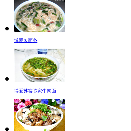
博爱浆面条
博爱苏寨陈家牛肉面