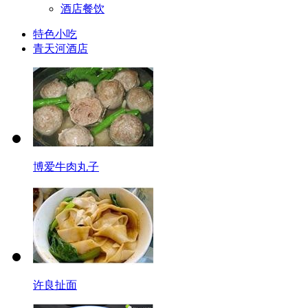
酒店餐饮
特色小吃
青天河酒店
博爱牛肉丸子
许良扯面